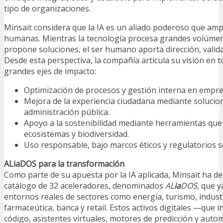
tipo de organizaciones.
Minsait considera que la IA es un aliado poderoso que ampl
humanas. Mientras la tecnología procesa grandes volúmen
propone soluciones, el ser humano aporta dirección, valida
Desde esta perspectiva, la compañía articula su visión en 
grandes ejes de impacto:
Optimización de procesos y gestión interna en empre
Mejora de la experiencia ciudadana mediante solucio
administración pública.
Apoyo a la sostenibilidad mediante herramientas que
ecosistemas y biodiversidad.
Uso responsable, bajo marcos éticos y regulatorios s
ALiaDOS para la transformación
Como parte de su apuesta por la IA aplicada, Minsait ha d
catálogo de 32 aceleradores, denominados
AL
ia
DOS
, que 
entornos reales de sectores como energía, turismo, industri
farmaceútica, banca y retail. Estos activos digitales —que i
código, asistentes virtuales, motores de predicción y auto