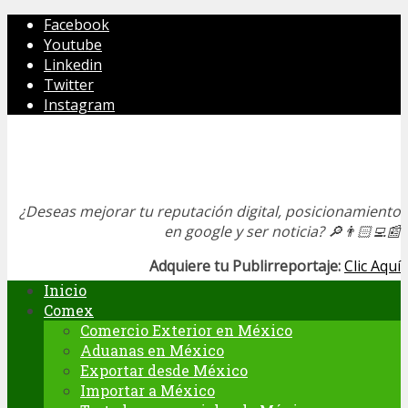
Facebook
Youtube
Linkedin
Twitter
Instagram
¿Deseas mejorar tu reputación digital, posicionamiento
en google y ser noticia?
🔎👨🏻‍💻📰
Adquiere tu Publirreportaje:
Clic Aquí
Inicio
Comex
Comercio Exterior en México
Aduanas en México
Exportar desde México
Importar a México