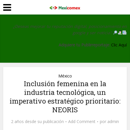
¿Deseas mejorar tu reputación digital, posicionamiento en
google y ser noticia?
Adquiere tu Publirreportaje:
Clic Aquí
México
Inclusión femenina en la
industria tecnológica, un
imperativo estratégico prioritario:
NEORIS
2 años desde su publicación
Add Comment
por
admin