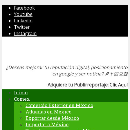
Facebook
Youtube
Linkedin
Twitter
Instagram
¿Deseas mejorar tu reputación digital, posicionamiento
en google y ser noticia?
🔎👨🏻‍💻📰
Adquiere tu Publirreportaje:
Clic Aquí
Inicio
Comex
Comercio Exterior en México
Aduanas en México
Exportar desde México
Importar a México