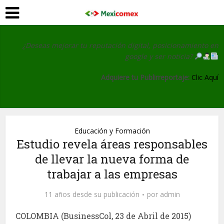
¿Deseas mejorar tu reputación digital, posicionamiento en
google y ser noticia?
Adquiere tu Publirreportaje:
Clic Aquí
Educación y Formación
Estudio revela áreas responsables
de llevar la nueva forma de
trabajar a las empresas
11 años desde su publicación
por
admin
COLOMBIA (BusinessCol, 23 de Abril de 2015)