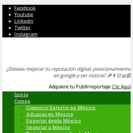
Facebook
Youtube
Linkedin
Twitter
Instagram
¿Deseas mejorar tu reputación digital, posicionamiento
en google y ser noticia?
🔎👨🏻‍💻📰
Adquiere tu Publirreportaje:
Clic Aquí
Inicio
Comex
Comercio Exterior en México
Aduanas en México
Exportar desde México
Importar a México