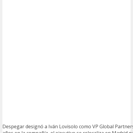
Despegar designó a Iván Lovisolo como VP Global Partner
años en la compañía, el ejecutivo se relocaliza en Madrid pa