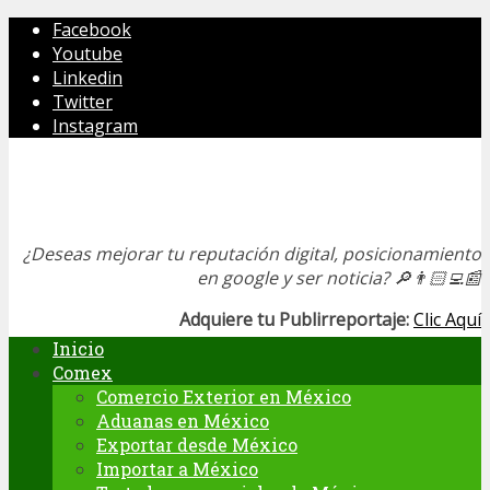
Facebook
Youtube
Linkedin
Twitter
Instagram
¿Deseas mejorar tu reputación digital, posicionamiento
en google y ser noticia?
🔎👨🏻‍💻📰
Adquiere tu Publirreportaje:
Clic Aquí
Inicio
Comex
Comercio Exterior en México
Aduanas en México
Exportar desde México
Importar a México