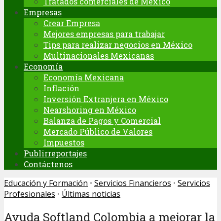
Tratados comerciales de México
Empresas
Crear Empresa
Mejores empresas para trabajar
Tips para realizar negocios en México
Multinacionales Mexicanas
Economía
Economía Mexicana
Inflación
Inversión Extranjera en México
Nearshoring en México
Balanza de Pagos y Comercial
Mercado Público de Valores
Impuestos
Publirreportajes
Contáctenos
Educación y Formación
•
Servicios Financieros
•
Servicios
Profesionales
•
Últimas noticias
Ayuda Softland Colombia a mejorar la