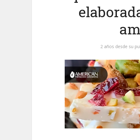
elaborad
am
2 años desde su pu