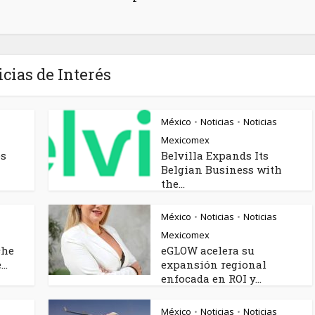
icias de Interés
México
Noticias
Noticias
•
•
Mexicomex
os
Belvilla Expands Its
Belgian Business with
the...
México
Noticias
Noticias
•
•
Mexicomex
che
eGLOW acelera su
..
expansión regional
enfocada en ROI y...
México
Noticias
Noticias
•
•