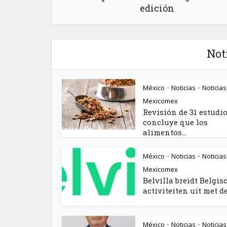
edición
Not
México
Noticias
Noticias
•
•
Mexicomex
Revisión de 31 estudi
concluye que los
alimentos...
México
Noticias
Noticias
•
•
Mexicomex
Belvilla breidt Belgis
activiteiten uit met de.
México
Noticias
Noticias
•
•