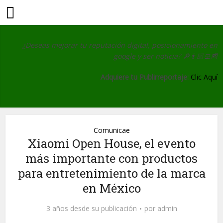
¿Deseas mejorar tu reputación digital, posicionamiento en
google y ser noticia?
🔎👨🏻‍💻📰
Adquiere tu Publirreportaje:
Clic Aquí
Comunicae
Xiaomi Open House, el evento
más importante con productos
para entretenimiento de la marca
en México
3 años desde su publicación
por
admin