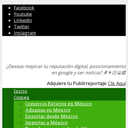
Facebook
Youtube
Linkedin
Twitter
Instagram
¿Deseas mejorar tu reputación digital, posicionamiento
en google y ser noticia?
🔎👨🏻‍💻📰
Adquiere tu Publirreportaje:
Clic Aquí
Inicio
Comex
Comercio Exterior en México
Aduanas en México
Exportar desde México
Importar a México