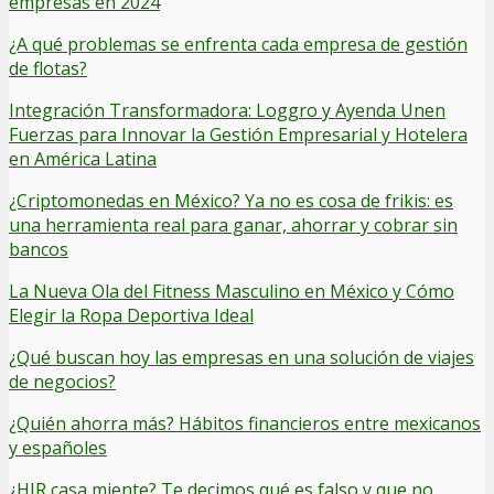
empresas en 2024
¿A qué problemas se enfrenta cada empresa de gestión
de flotas?
Integración Transformadora: Loggro y Ayenda Unen
Fuerzas para Innovar la Gestión Empresarial y Hotelera
en América Latina
¿Criptomonedas en México? Ya no es cosa de frikis: es
una herramienta real para ganar, ahorrar y cobrar sin
bancos
La Nueva Ola del Fitness Masculino en México y Cómo
Elegir la Ropa Deportiva Ideal
¿Qué buscan hoy las empresas en una solución de viajes
de negocios?
¿Quién ahorra más? Hábitos financieros entre mexicanos
y españoles
¿HIR casa miente? Te decimos qué es falso y que no