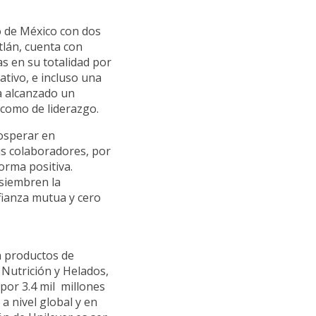
o de México con dos
tlán, cuenta con
s en su totalidad por
tivo, e incluso una
ha alcanzado un
 como de liderazgo.
osperar en
us colaboradores, por
orma positiva.
siembren la
fianza mutua y cero
n productos de
 Nutrición y Helados,
por 3.4 mil millones
a nivel global y en