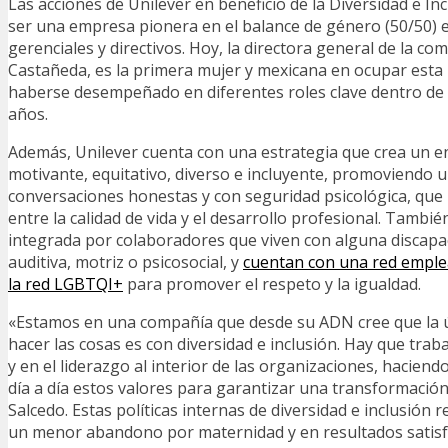
Las acciones de Unilever en beneficio de la Diversidad e Inc
ser una empresa pionera en el balance de género (50/50) 
gerenciales y directivos. Hoy, la directora general de la c
Castañeda, es la primera mujer y mexicana en ocupar esta 
haberse desempeñado en diferentes roles clave dentro de
años.
Además, Unilever cuenta con una estrategia que crea un e
motivante, equitativo, diverso e incluyente, promoviendo u
conversaciones honestas y con seguridad psicológica, que b
entre la calidad de vida y el desarrollo profesional. Tambi
integrada por colaboradores que viven con alguna discapaci
auditiva, motriz o psicosocial, y
cuentan con una red emple
la red LGBTQI+
para promover el respeto y la igualdad.
«Estamos en una compañía que desde su ADN cree que la 
hacer las cosas es con diversidad e inclusión. Hay que trab
y en el liderazgo al interior de las organizaciones, hacien
día a día estos valores para garantizar una transformació
Salcedo. Estas políticas internas de diversidad e inclusión 
un menor abandono por maternidad y en resultados satisf