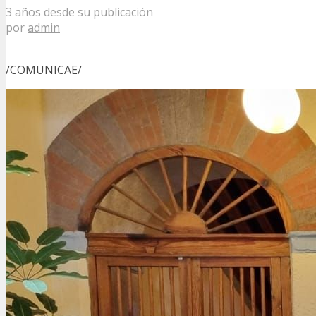
3 años desde su publicación
por
admin
/COMUNICAE/