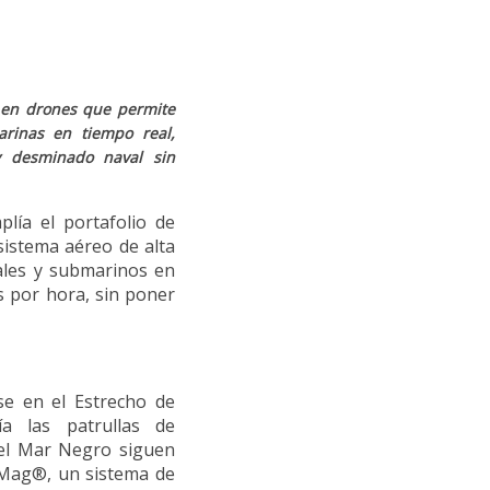
 en drones que permite
rinas en tiempo real,
y desminado naval sin
ía el portafolio de
istema aéreo de alta
vales y submarinos en
s por hora, sin poner
rse en el Estrecho de
a las patrullas de
n el Mar Negro siguen
F1Mag®, un sistema de