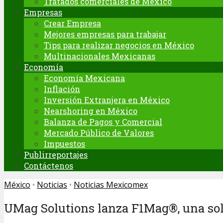
Tratados comerciales de México
Empresas
Crear Empresa
Mejores empresas para trabajar
Tips para realizar negocios en México
Multinacionales Mexicanas
Economía
Economía Mexicana
Inflación
Inversión Extranjera en México
Nearshoring en México
Balanza de Pagos y Comercial
Mercado Público de Valores
Impuestos
Publirreportajes
Contáctenos
México
•
Noticias
•
Noticias Mexicomex
UMag Solutions lanza F1Mag®, una solu