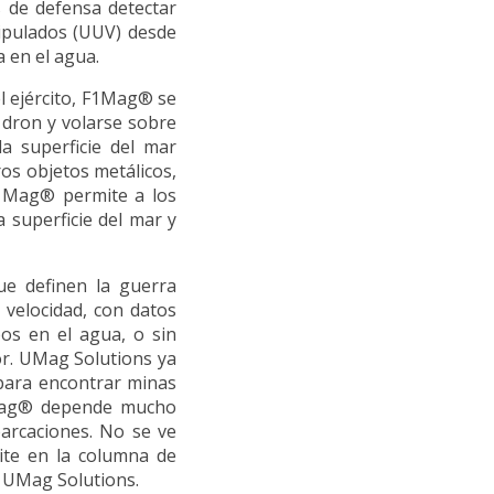
 de defensa detectar
ipulados (UUV) desde
a en el agua.
l ejército, F1Mag® se
 dron y volarse sobre
a superficie del mar
os objetos metálicos,
 F1Mag® permite a los
 superficie del mar y
e definen la guerra
 velocidad, con datos
os en el agua, o sin
or. UMag Solutions ya
para encontrar minas
1Mag® depende mucho
arcaciones. No se ve
mite en la columna de
 UMag Solutions.