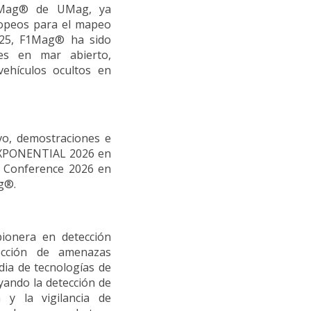
V2Mag® de UMag, ya
ropeos para el mapeo
025, F1Mag® ha sido
es en mar abierto,
ehículos ocultos en
vo, demostraciones e
n XPONENTIAL 2026 en
e Conference 2026 en
g®.
ionera en detección
ección de amenazas
ia de tecnologías de
yando la detección de
 y la vigilancia de