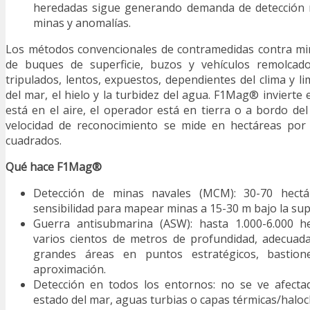
heredadas sigue generando demanda de detección r
minas y anomalías.
Los métodos convencionales de contramedidas contra m
de buques de superficie, buzos y vehículos remolca
tripulados, lentos, expuestos, dependientes del clima y l
del mar, el hielo y la turbidez del agua. F1Mag® invierte
está en el aire, el operador está en tierra o a bordo del
velocidad de reconocimiento se mide en hectáreas por
cuadrados.
Qué hace F1Mag®
Detección de minas navales (MCM): 30-70 hectá
sensibilidad para mapear minas a 15-30 m bajo la supe
Guerra antisubmarina (ASW): hasta 1.000-6.000 h
varios cientos de metros de profundidad, adecuad
grandes áreas en puntos estratégicos, bastion
aproximación.
Detección en todos los entornos: no se ve afecta
estado del mar, aguas turbias o capas térmicas/halocl