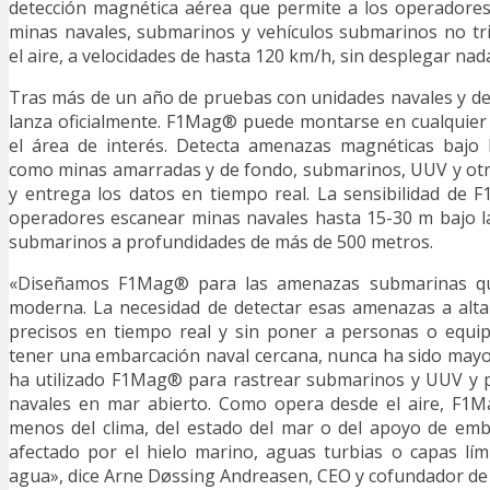
detección magnética aérea que permite a los operadores
minas navales, submarinos y vehículos submarinos no tr
el aire, a velocidades de hasta 120 km/h, sin desplegar nad
Tras más de un año de pruebas con unidades navales y de
lanza oficialmente. F1Mag® puede montarse en cualquier
el área de interés. Detecta amenazas magnéticas bajo l
como minas amarradas y de fondo, submarinos, UUV y otr
y entrega los datos en tiempo real. La sensibilidad de
operadores escanear minas navales hasta 15-30 m bajo la
submarinos a profundidades de más de 500 metros.
«Diseñamos F1Mag® para las amenazas submarinas qu
moderna. La necesidad de detectar esas amenazas a alta
precisos en tiempo real y sin poner a personas o equip
tener una embarcación naval cercana, nunca ha sido may
ha utilizado F1Mag® para rastrear submarinos y UUV y 
navales en mar abierto. Como opera desde el aire, F
menos del clima, del estado del mar o del apoyo de emb
afectado por el hielo marino, aguas turbias o capas lí
agua», dice Arne Døssing Andreasen, CEO y cofundador de