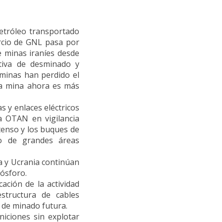
etróleo transportado
rcio de GNL pasa por
e minas iraníes desde
tiva de desminado y
 minas han perdido el
na mina ahora es más
s y enlaces eléctricos
a OTAN en vigilancia
tenso y los buques de
do de grandes áreas
a y Ucrania continúan
Bósforo.
cación de la actividad
structura de cables
de minado futura.
niciones sin explotar