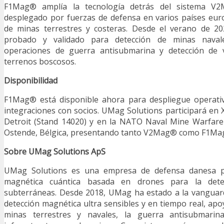
F1Mag® amplía la tecnología detrás del sistema 
desplegado por fuerzas de defensa en varios países eu
de minas terrestres y costeras. Desde el verano de 2
probado y validado para detección de minas naval
operaciones de guerra antisubmarina y detección de v
terrenos boscosos.
Disponibilidad
F1Mag® está disponible ahora para despliegue operati
integraciones con socios. UMag Solutions participará e
Detroit (Stand 14020) y en la NATO Naval Mine Warfar
Ostende, Bélgica, presentando tanto V2Mag® como F1Ma
Sobre UMag Solutions ApS
UMag Solutions es una empresa de defensa danesa p
magnética cuántica basada en drones para la det
subterráneas. Desde 2018, UMag ha estado a la vanguard
detección magnética ultra sensibles y en tiempo real, apo
minas terrestres y navales, la guerra antisubmarina