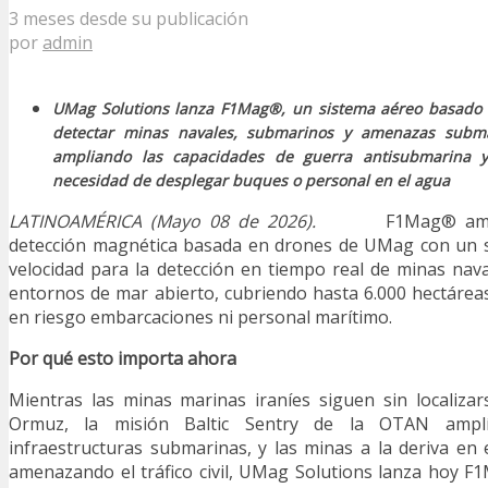
3 meses desde su publicación
por
admin
UMag Solutions lanza F1Mag®, un sistema aéreo basado
detectar minas navales, submarinos y amenazas subma
ampliando las capacidades de guerra antisubmarina 
necesidad de desplegar buques o personal en el agua
LATINOAMÉRICA (Mayo 08 de 2026).
F1Mag® ampl
detección magnética basada en drones de UMag con un s
velocidad para la detección en tiempo real de minas na
entornos de mar abierto, cubriendo hasta 6.000 hectárea
en riesgo embarcaciones ni personal marítimo.
Por qué esto importa ahora
Mientras las minas marinas iraníes siguen sin localiza
Ormuz, la misión Baltic Sentry de la OTAN amplí
infraestructuras submarinas, y las minas a la deriva e
amenazando el tráfico civil, UMag Solutions lanza hoy 