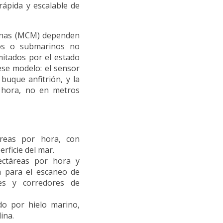
ápida y escalable de
inas (MCM) dependen
dos o submarinos no
imitados por el estado
 ese modelo: el sensor
 buque anfitrión, y la
 hora, no en metros
reas por hora, con
rficie del mar.
ectáreas por hora y
a para el escaneo de
es y corredores de
do por hielo marino,
ina.