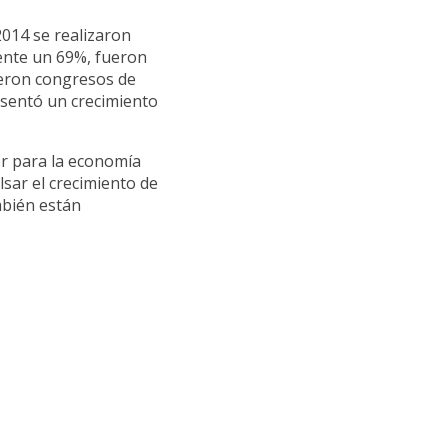
2014 se realizaron
ente un 69%, fueron
ueron congresos de
esentó un crecimiento
or para la economía
sar el crecimiento de
mbién están