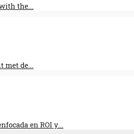
ith the...
t met de...
nfocada en ROI y...