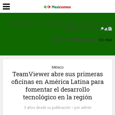
¿Deseas mejorar tu reputación digital, posicionamiento en
google y ser noticia?
Adquiere tu Publirreportaje:
Clic Aquí
México
TeamViewer abre sus primeras
oficinas en América Latina para
fomentar el desarrollo
tecnológico en la región
3 años desde su publicación
por
admin