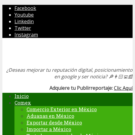
Facebook
Youtube
Linkedin
Twitter
Instagram
¿Deseas mejorar tu reputación digital, posicionamiento
en google y ser noticia?
🔎👨🏻‍💻📰
Adquiere tu Publirreportaje:
Clic Aquí
Inicio
Comex
Comercio Exterior en México
Aduanas en México
Exportar desde México
Importar a México