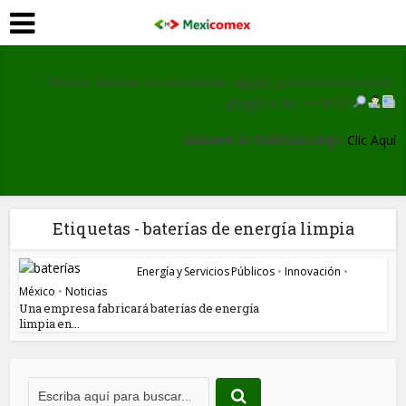
¿Deseas mejorar tu reputación digital, posicionamiento en
google y ser noticia?
Adquiere tu Publirreportaje:
Clic Aquí
Etiquetas - baterías de energía limpia
Energía y Servicios Públicos
•
Innovación
•
México
•
Noticias
Una empresa fabricará baterías de energía
limpia en...