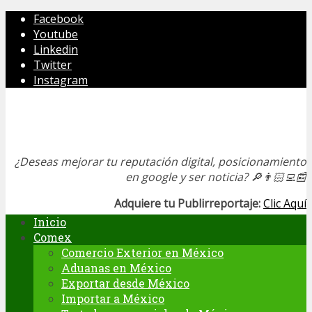
Facebook
Youtube
Linkedin
Twitter
Instagram
¿Deseas mejorar tu reputación digital, posicionamiento
en google y ser noticia?
🔎👨🏻‍💻📰
Adquiere tu Publirreportaje:
Clic Aquí
Inicio
Comex
Comercio Exterior en México
Aduanas en México
Exportar desde México
Importar a México