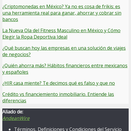
¿Criptomonedas en México? Ya no es cosa de frikis: es
una herramienta real para ganar, ahorrar y cobrar sin
bancos
La Nueva Ola del Fitness Masculino en México y Cómo
Elegir la Ropa Deportiva Ideal
¿Qué buscan hoy las empresas en una solución de viajes
de negocios?
¿Quién ahorra más? Hábitos financieros entre mexicanos
y españoles
¿HIR casa miente? Te decimos qué es falso y que no
Crédito vs financiemiento inmobiliario. Entiende las
diferencias
Aliado de:
AndeanWire
Términos, Definiciones y Condiciones del Servicio