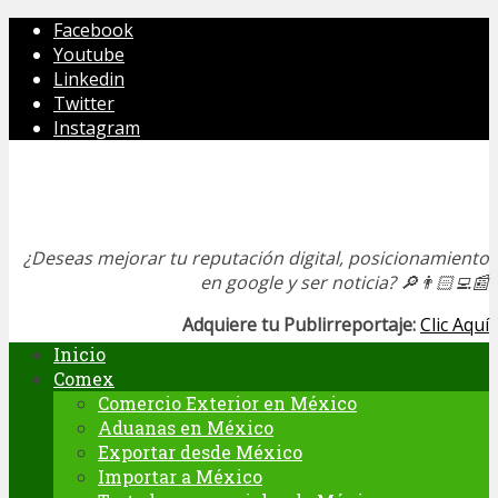
Facebook
Youtube
Linkedin
Twitter
Instagram
¿Deseas mejorar tu reputación digital, posicionamiento
en google y ser noticia?
🔎👨🏻‍💻📰
Adquiere tu Publirreportaje:
Clic Aquí
Inicio
Comex
Comercio Exterior en México
Aduanas en México
Exportar desde México
Importar a México