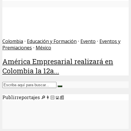
Colombia
•
Educación y Formación
•
Evento
•
Eventos y
Premiaciones
•
México
América Empresarial realizará en
Colombia la 12a...
Publirreportajes 🔎👨🏻‍💻📰