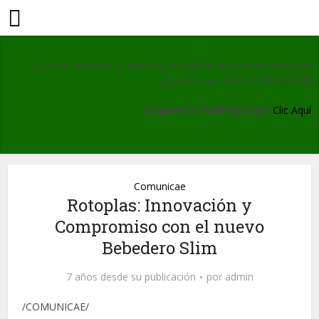
¿Deseas mejorar tu reputación digital, posicionamiento en
google y ser noticia?
🔎👨🏻‍💻📰
Adquiere tu Publirreportaje:
Clic Aquí
Comunicae
Rotoplas: Innovación y
Compromiso con el nuevo
Bebedero Slim
7 años desde su publicación
por
admin
/COMUNICAE/