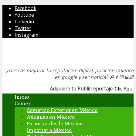
Facebook
Youtube
Linkedin
Twitter
Instagram
¿Deseas mejorar tu reputación digital, posicionamiento
en google y ser noticia?
🔎👨🏻‍💻📰
Adquiere tu Publirreportaje:
Clic Aquí
Inicio
Comex
Comercio Exterior en México
Aduanas en México
Exportar desde México
Importar a México