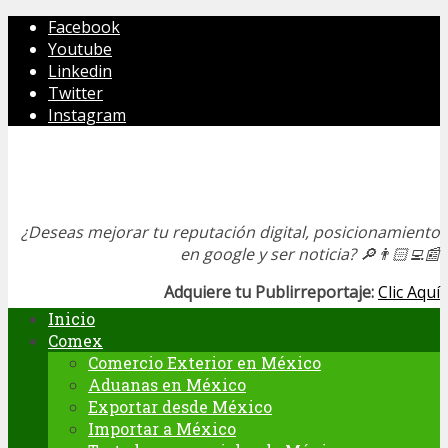
Facebook
Youtube
Linkedin
Twitter
Instagram
¿Deseas mejorar tu reputación digital, posicionamiento
en google y ser noticia?
🔎👨🏻‍💻📰
Adquiere tu Publirreportaje:
Clic Aquí
Inicio
Comex
Comercio Exterior en México
Aduanas en México
Exportar desde México
Importar a México