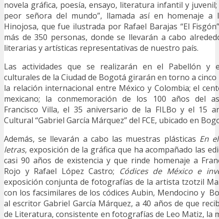
novela gráfica, poesía, ensayo, literatura infantil y juvenil; 
peor señora del mundo”, llamada así en homenaje a l
Hinojosa, que fue ilustrada por Rafael Barajas “El Fisgón
más de 350 personas, donde se llevarán a cabo alrededo
literarias y artísticas representativas de nuestro país.
Las actividades que se realizarán en el Pabellón y e
culturales de la Ciudad de Bogotá girarán en torno a cinco 
la relación internacional entre México y Colombia; el cen
mexicano; la conmemoración de los 100 años del as
Francisco Villa, el 35 aniversario de la FILBo y el 15 a
Cultural “Gabriel García Márquez” del FCE, ubicado en Bogo
Además, se llevarán a cabo las muestras plásticas
En e
letras
, exposición de la gráfica que ha acompañado las edi
casi 90 años de existencia y que rinde homenaje a Fran
Rojo y Rafael López Castro;
Códices de México e inv
exposición conjunta de fotografías de la artista tzotzil M
con los facsimilares de los códices Aubin, Mendocino y B
al escritor Gabriel García Márquez, a 40 años de que reci
de Literatura, consistente en fotografías de Leo Matiz, la 