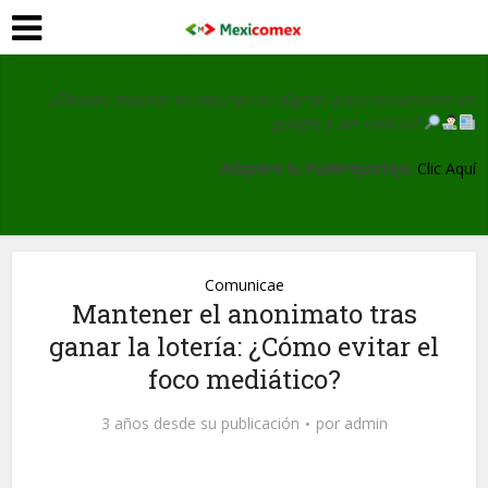
¿Deseas mejorar tu reputación digital, posicionamiento en
google y ser noticia?
Adquiere tu Publirreportaje:
Clic Aquí
Comunicae
Mantener el anonimato tras
ganar la lotería: ¿Cómo evitar el
foco mediático?
3 años desde su publicación
por
admin