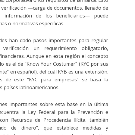
ad corporativa o los requisitos de la marca. Esto
de verificación —carga de documentos, llenado de
de información de los beneficiarios— puede
ias o normativas específicas.
ades han dado pasos importantes para regular
erificación un requerimiento obligatorio,
financieras. Aunque en esta región el concepto
lo es el de “Know Your Costumer” (KYC por sus
ente” en español), del cuál KYB es una extensión.
ios de este “KYC para empresas” se basa la
os países latinoamericanos.
nes importantes sobre esta base en la última
ncuentra la Ley Federal para la Prevención e
 con Recursos de Procedencia Ilícita, también
ado de dinero”, que establece medidas y