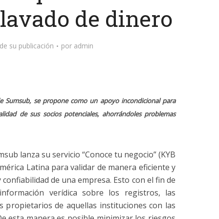
 lavado de dinero
de su publicación
por
admin
de Sumsub, se propone como un apoyo incondicional para
alidad de sus socios potenciales, ahorrándoles problemas
sub lanza su servicio “Conoce tu negocio” (KYB
América Latina para validar de manera eficiente y
 y confiabilidad de una empresa. Esto con el fin de
nformación verídica sobre los registros, las
los propietarios de aquellas instituciones con las
De esta manera es posible minimizar los riesgos