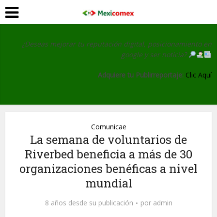
¿Deseas mejorar tu reputación digital, posicionamiento en
google y ser noticia?
Adquiere tu Publirreportaje:
Clic Aquí
Comunicae
La semana de voluntarios de
Riverbed beneficia a más de 30
organizaciones benéficas a nivel
mundial
8 años desde su publicación
por
admin