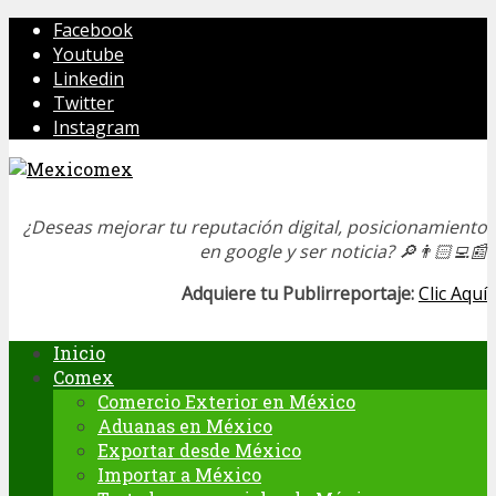
Facebook
Youtube
Linkedin
Twitter
Instagram
¿Deseas mejorar tu reputación digital, posicionamiento
en google y ser noticia?
🔎👨🏻‍💻📰
Adquiere tu Publirreportaje:
Clic Aquí
Inicio
Comex
Comercio Exterior en México
Aduanas en México
Exportar desde México
Importar a México