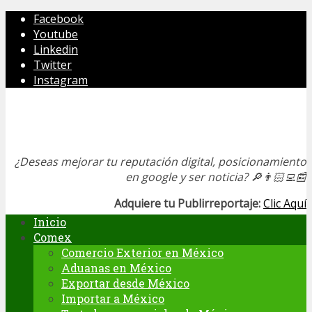
Facebook
Youtube
Linkedin
Twitter
Instagram
¿Deseas mejorar tu reputación digital, posicionamiento
en google y ser noticia?
🔎👨🏻‍💻📰
Adquiere tu Publirreportaje:
Clic Aquí
Inicio
Comex
Comercio Exterior en México
Aduanas en México
Exportar desde México
Importar a México