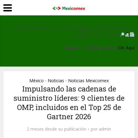
¿Deseas mejorar tu reputación digital, posicionamiento en
google y ser noticia?
Adquiere tu Publirreportaje:
Clic Aquí
México
Noticias
Noticias Mexicomex
•
•
Impulsando las cadenas de
suministro líderes: 9 clientes de
OMP, incluidos en el Top 25 de
Gartner 2026
2 meses desde su publicación
por
admin