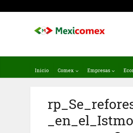
Inicio
Comex
Empresas
Eco
rp_Se_refore
_en_el_Istm