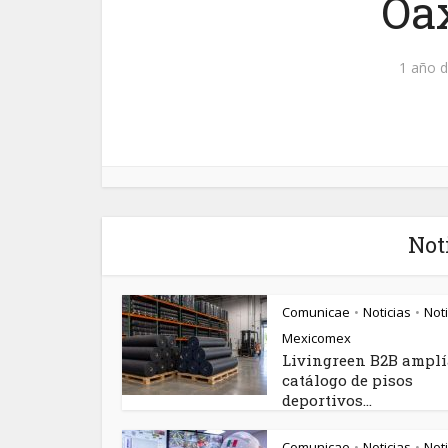
Oa
1 año d
Not
Comunicae
Noticias
Noti
•
•
Mexicomex
Livingreen B2B amplí
catálogo de pisos
deportivos...
Comunicae
Noticias
Noti
•
•