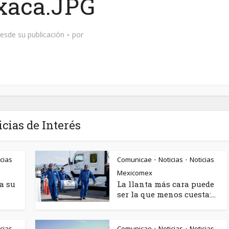
xaca.JPG
esde su publicación
por
icias de Interés
cias
Comunicae
Noticias
Noticias
•
•
Mexicomex
a su
La llanta más cara puede
ser la que menos cuesta:...
cias
Comunicae
Noticias
Noticias
•
•