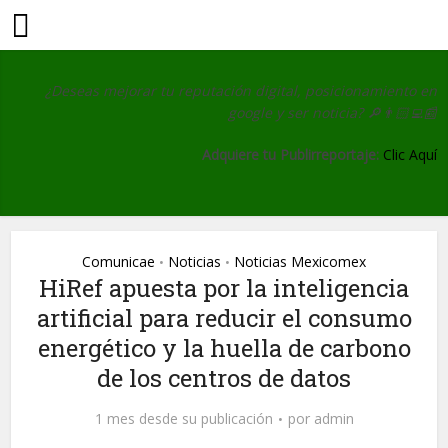
¿Deseas mejorar tu reputación digital, posicionamiento en
google y ser noticia?
🔎👨🏻‍💻📰
Adquiere tu Publirreportaje:
Clic Aquí
Comunicae
Noticias
Noticias Mexicomex
•
•
HiRef apuesta por la inteligencia
artificial para reducir el consumo
energético y la huella de carbono
de los centros de datos
1 mes desde su publicación
por
admin