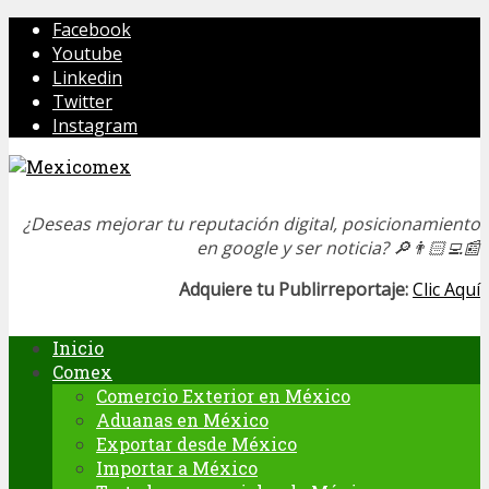
Facebook
Youtube
Linkedin
Twitter
Instagram
¿Deseas mejorar tu reputación digital, posicionamiento
en google y ser noticia?
🔎👨🏻‍💻📰
Adquiere tu Publirreportaje:
Clic Aquí
Inicio
Comex
Comercio Exterior en México
Aduanas en México
Exportar desde México
Importar a México