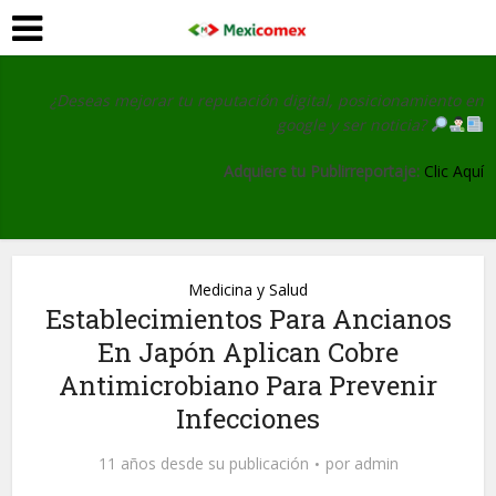
¿Deseas mejorar tu reputación digital, posicionamiento en
google y ser noticia?
Adquiere tu Publirreportaje:
Clic Aquí
Medicina y Salud
Establecimientos Para Ancianos
En Japón Aplican Cobre
Antimicrobiano Para Prevenir
Infecciones
11 años desde su publicación
por
admin