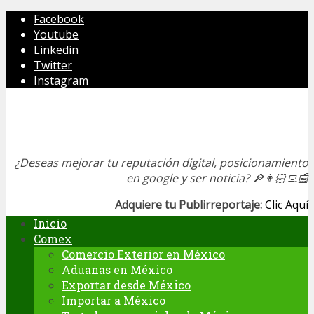
Facebook
Youtube
Linkedin
Twitter
Instagram
¿Deseas mejorar tu reputación digital, posicionamiento
en google y ser noticia?
🔎👨🏻‍💻📰
Adquiere tu Publirreportaje:
Clic Aquí
Inicio
Comex
Comercio Exterior en México
Aduanas en México
Exportar desde México
Importar a México