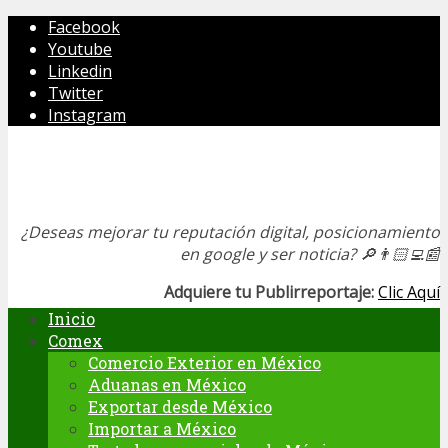
Facebook
Youtube
Linkedin
Twitter
Instagram
¿Deseas mejorar tu reputación digital, posicionamiento
en google y ser noticia?
🔎👨🏻‍💻📰
Adquiere tu Publirreportaje:
Clic Aquí
Inicio
Comex
Comercio Exterior en México
Aduanas en México
Exportar desde México
Importar a México