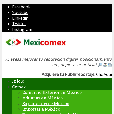
Facebook
Youtube
Linkedin
Twitter
Instagram
¿Deseas mejorar tu reputación digital, posicionamiento
en google y ser noticia?
Adquiere tu Publirreportaje:
Clic Aquí
Inicio
Comex
Comercio Exterior en México
Aduanas en México
Exportar desde México
Importar a México