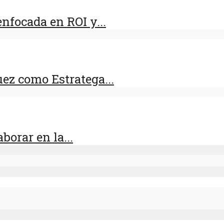
nfocada en ROI y...
ez como Estratega...
orar en la...