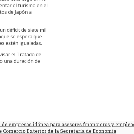
ntar el turismo en el
ctos de Japón a
n déficit de siete mil
nque se espera que
es estén igualadas.
visar el Tratado de
do una duración de
 de empresas idónea para asesores financieros y emplea
 Comercio Exterior de la Secretaría de Economía