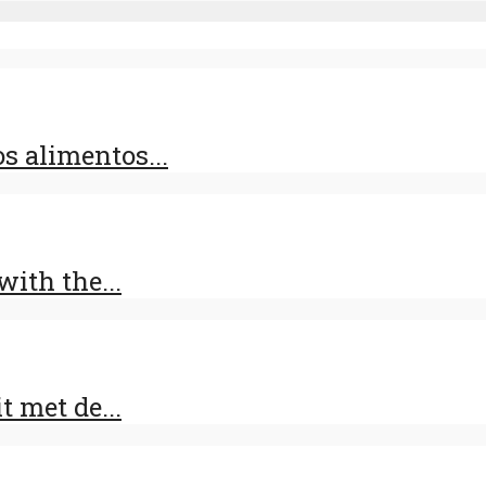
s alimentos...
ith the...
t met de...