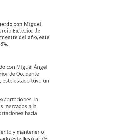
uerdo con Miguel
rcio Exterior de
mestre del año, este
78%.
do con Miguel Ángel
ior de Occidente
o, este estado tuvo un
xportaciones, la
os mercados a la
ortaciones hacia
miento y mantener o
ado éste llegó al 7%.