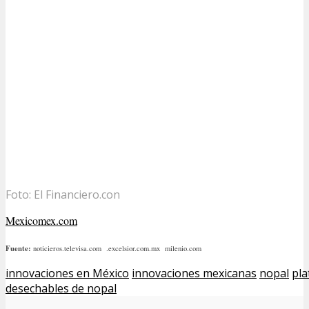
Foto: El Financiero.con
Mexicomex.com
Fuente:
noticieros.televisa.com .excelsior.com.mx milenio.com
innovaciones en México
innovaciones mexicanas
nopal
pla
desechables de nopal