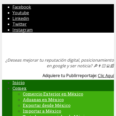
Facebook
Youtube
Linkedin
Twitter
Instagram
¿Deseas mejorar tu reputación digital, posicionamiento
en google y ser noticia?
🔎👨🏻‍💻📰
Adquiere tu Publirreportaje:
Clic Aquí
Inicio
Comex
Comercio Exterior en México
Aduanas en México
Exportar desde México
Importar a México