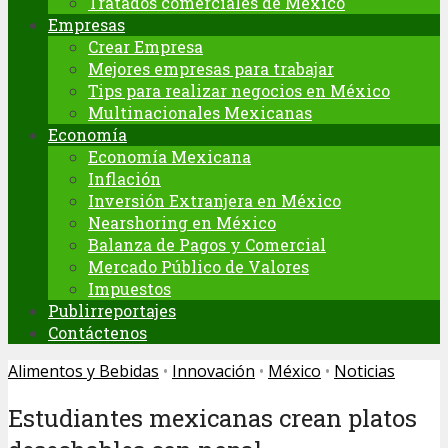
Tratados comerciales de México
Empresas
Crear Empresa
Mejores empresas para trabajar
Tips para realizar negocios en México
Multinacionales Mexicanas
Economía
Economía Mexicana
Inflación
Inversión Extranjera en México
Nearshoring en México
Balanza de Pagos y Comercial
Mercado Público de Valores
Impuestos
Publirreportajes
Contáctenos
Alimentos y Bebidas
•
Innovación
•
México
•
Noticias
Estudiantes mexicanas crean platos