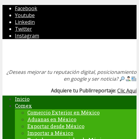
Facebook
Youtube
Linkedin
Twitter
Instagram
¿Deseas mejorar tu reputación digital, posicionamiento
en google y ser noticia?
Adquiere tu Publirreportaje:
Clic Aquí
Inicio
Comex
Comercio Exterior en México
Aduanas en México
Exportar desde México
Importar a México