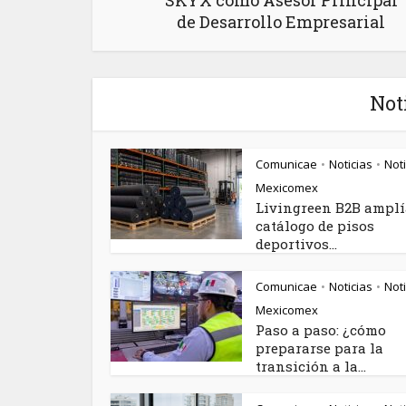
SKYX como Asesor Principal
de Desarrollo Empresarial
Not
Comunicae
Noticias
Noti
•
•
Mexicomex
Livingreen B2B amplí
catálogo de pisos
deportivos...
Comunicae
Noticias
Noti
•
•
Mexicomex
Paso a paso: ¿cómo
prepararse para la
transición a la...