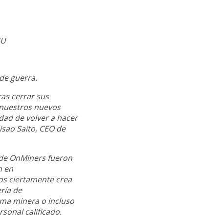
4U
de guerra.
as cerrar sus
 nuestros nuevos
dad de volver a hacer
isao Saito, CEO de
s de OnMiners fueron
n en
os ciertamente crea
ería de
ma minera o incluso
sonal calificado.