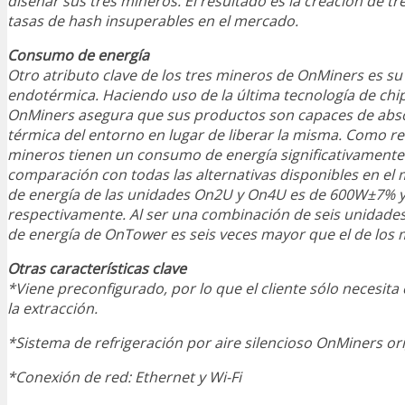
diseñar sus tres mineros. El resultado es la creación de t
tasas de hash insuperables en el mercado.
Consumo de energía
Otro atributo clave de los tres mineros de OnMiners es su
endotérmica. Haciendo uso de la última tecnología de chi
OnMiners asegura que sus productos son capaces de abso
térmica del entorno en lugar de liberar la misma. Como re
mineros tienen un consumo de energía significativament
comparación con todas las alternativas disponibles en el
de energía de las unidades On2U y On4U es de 600W±7%
respectivamente. Al ser una combinación de seis unidad
de energía de OnTower es seis veces mayor que el de los
Otras características clave
*Viene preconfigurado, por lo que el cliente sólo necesita 
la extracción.
*Sistema de refrigeración por aire silencioso OnMiners ori
*Conexión de red: Ethernet y Wi-Fi