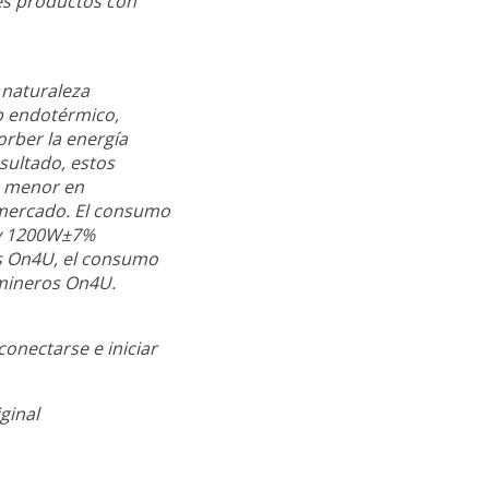
res productos con
 naturaleza
p endotérmico,
rber la energía
sultado, estos
e menor en
 mercado. El consumo
 y 1200W±7%
es On4U, el consumo
 mineros On4U.
conectarse e iniciar
ginal