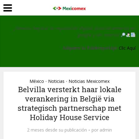
¿Deseas mejorar tu reputación digital, posicionamiento en
google y ser noticia?
Adquiere tu Publirreportaje:
Clic Aquí
México
Noticias
Noticias Mexicomex
•
•
Belvilla versterkt haar lokale
verankering in België via
strategisch partnerschap met
Holiday House Service
2 meses desde su publicación
por
admin