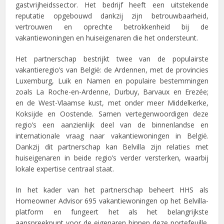
gastvrijheidssector. Het bedrijf heeft een uitstekende
reputatie opgebouwd dankzij zijn betrouwbaarheid,
vertrouwen en oprechte betrokkenheid bij de
vakantiewoningen en huiseigenaren die het ondersteunt.
Het partnerschap bestrijkt twee van de populairste
vakantieregio’s van België: de Ardennen, met de provincies
Luxemburg, Luik en Namen en populaire bestemmingen
zoals La Roche-en-Ardenne, Durbuy, Barvaux en Erezée;
en de West-Vlaamse kust, met onder meer Middelkerke,
Koksijde en Oostende. Samen vertegenwoordigen deze
regio’s een aanzienlijk deel van de binnenlandse en
internationale vraag naar vakantiewoningen in België.
Dankzij dit partnerschap kan Belvilla zijn relaties met
huiseigenaren in beide regio’s verder versterken, waarbij
lokale expertise centraal staat.
In het kader van het partnerschap beheert HHS als
Homeowner Advisor 695 vakantiewoningen op het Belvilla-
platform en fungeert het als het belangrijkste
aanspreekpunt voor de eigenaren binnen deze portefeuille.