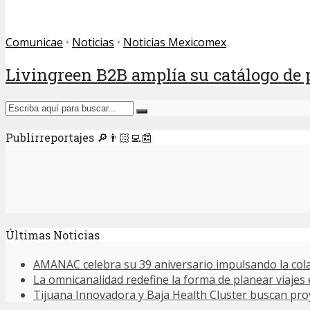
Comunicae
•
Noticias
•
Noticias Mexicomex
Livingreen B2B amplía su catálogo de p
Publirreportajes 🔎👨🏻‍💻📰
Últimas Noticias
AMANAC celebra su 39 aniversario impulsando la cola
La omnicanalidad redefine la forma de planear viajes
Tijuana Innovadora y Baja Health Cluster buscan proy