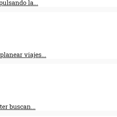
ulsando la...
lanear viajes...
er buscan...