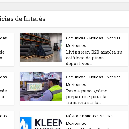
icias de Interés
cias
Comunicae
Noticias
Noticias
•
•
Mexicomex
rde
Livingreen B2B amplía su
o-
catálogo de pisos
deportivos...
cias
Comunicae
Noticias
Noticias
•
•
Mexicomex
uede
Paso a paso: ¿cómo
:...
prepararse para la
transición a la...
cias
México
Noticias
Noticias
•
•
Mexicomex