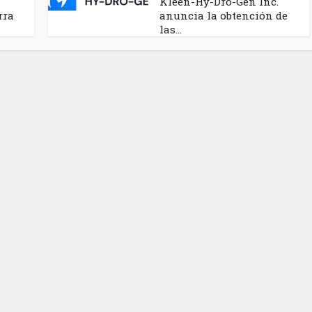
Kleen-Hy-Dro-Gen Inc.
rra
anuncia la obtención de
las...