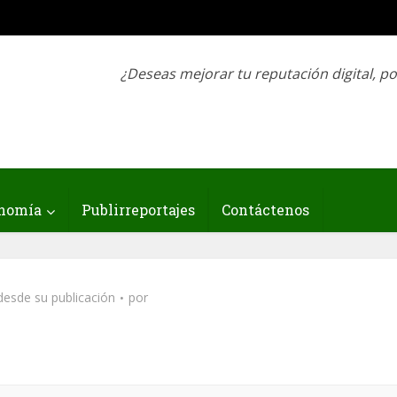
¿Deseas mejorar tu reputación digital, p
nomía
Publirreportajes
Contáctenos
desde su publicación
por