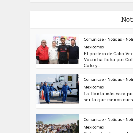
Not
Comunicae
Noticias
Noti
•
•
Mexicomex
El portero de Cabo Ve
Vozinha ficha por Col
Colo y...
Comunicae
Noticias
Noti
•
•
Mexicomex
La llanta más cara p
ser la que menos cuesta
Comunicae
Noticias
Noti
•
•
Mexicomex