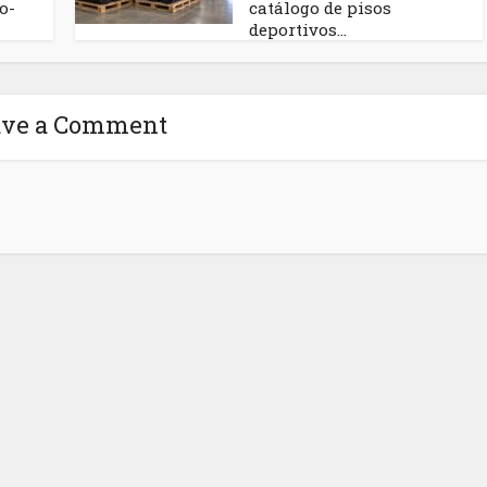
o-
catálogo de pisos
deportivos...
ave a Comment