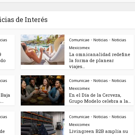
icias de Interés
cias
Comunicae
Noticias
Noticias
•
•
Mexicomex
9
La omnicanalidad redefine
ndo
la forma de planear
viajes...
cias
Comunicae
Noticias
Noticias
•
•
Mexicomex
 Baja
En el Día de la Cerveza,
..
Grupo Modelo celebra a la...
cias
Comunicae
Noticias
Noticias
•
•
Mexicomex
rde
Livingreen B2B amplía su