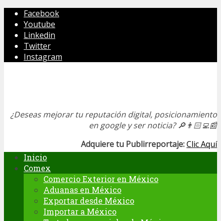
Facebook
Youtube
Linkedin
Twitter
Instagram
¿Deseas mejorar tu reputación digital, posicionamiento
en google y ser noticia?
🔎👨🏻‍💻📰
Adquiere tu Publirreportaje:
Clic Aquí
Inicio
Comex
Comercio Exterior en México
Aduanas en México
Exportar desde México
Importar a México