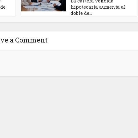
.
La cartera vencida
 de
hipotecaria aumenta al
doble de...
ave a Comment