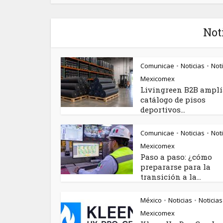
Not
Comunicae
Noticias
Noti
•
•
Mexicomex
Livingreen B2B amplí
catálogo de pisos
deportivos...
Comunicae
Noticias
Noti
•
•
Mexicomex
Paso a paso: ¿cómo
prepararse para la
transición a la...
México
Noticias
Noticias
•
•
Mexicomex