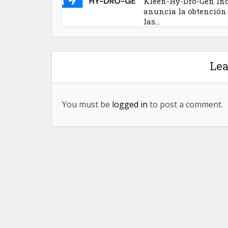
Kleen-Hy-Dro-Gen Inc
anuncia la obtención
las...
Le
You must be
logged in
to post a comment.