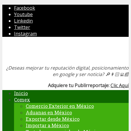
Facebook
Youtube
Linkedin
Twitter
Instagram
¿Deseas mejorar tu reputación digital, posicionamiento
en google y ser noticia?
🔎👨🏻‍💻📰
Adquiere tu Publirreportaje:
Clic Aquí
Inicio
Comex
Comercio Exterior en México
Aduanas en México
Exportar desde México
Importar a México