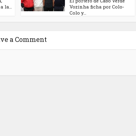
,
El portero de Cabo Verde
 la...
Vozinha ficha por Colo-
Colo y...
ave a Comment