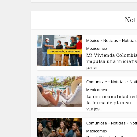
Not
México
Noticias
Noticias
•
•
Mexicomex
Mi Vivienda Colombi
impulsa una iniciati
para...
Comunicae
Noticias
Noti
•
•
Mexicomex
La omnicanalidad red
la forma de planear
viajes...
Comunicae
Noticias
Noti
•
•
Mexicomex