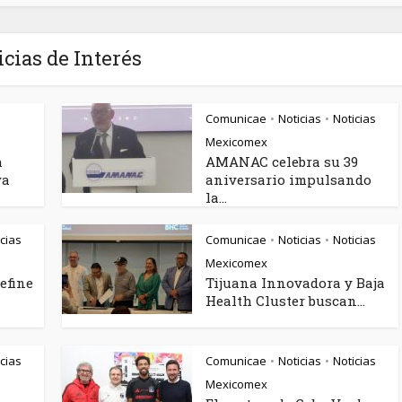
icias de Interés
Comunicae
Noticias
Noticias
•
•
Mexicomex
a
AMANAC celebra su 39
va
aniversario impulsando
la...
cias
Comunicae
Noticias
Noticias
•
•
Mexicomex
efine
Tijuana Innovadora y Baja
Health Cluster buscan...
cias
Comunicae
Noticias
Noticias
•
•
Mexicomex