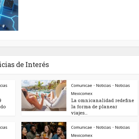
icias de Interés
cias
Comunicae
Noticias
Noticias
•
•
Mexicomex
9
La omnicanalidad redefine
ndo
la forma de planear
viajes...
cias
Comunicae
Noticias
Noticias
•
•
Mexicomex