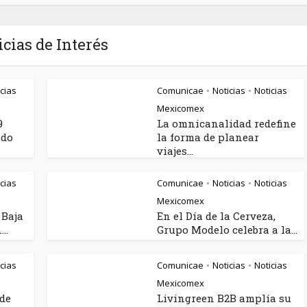
icias de Interés
cias
Comunicae
Noticias
Noticias
•
•
Mexicomex
9
La omnicanalidad redefine
ndo
la forma de planear
viajes...
cias
Comunicae
Noticias
Noticias
•
•
Mexicomex
 Baja
En el Día de la Cerveza,
..
Grupo Modelo celebra a la...
cias
Comunicae
Noticias
Noticias
•
•
Mexicomex
rde
Livingreen B2B amplía su