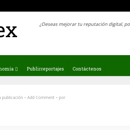
¿Deseas mejorar tu reputación digital, p
nomía
Publirreportajes
Contáctenos
 publicación
Add Comment
por