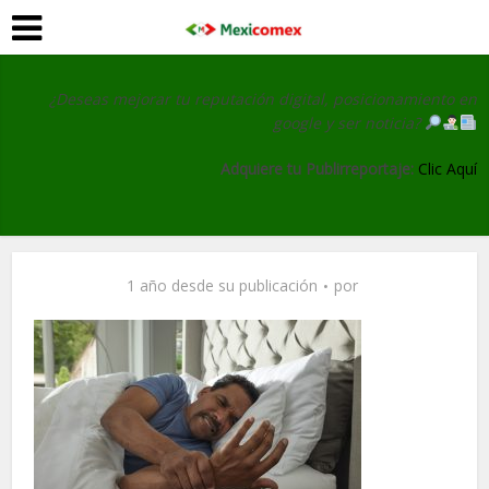
¿Deseas mejorar tu reputación digital, posicionamiento en
google y ser noticia?
Adquiere tu Publirreportaje:
Clic Aquí
1 año desde su publicación
por